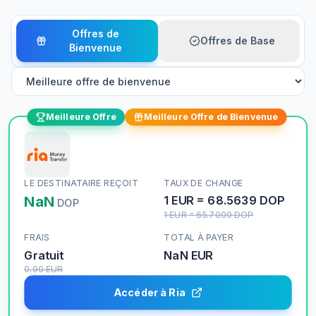
Offres de
Offres de Base
Bienvenue
Meilleure Offre
Meilleure Offre de Bienvenue
LE DESTINATAIRE REÇOIT
TAUX DE CHANGE
NaN
1
EUR
=
68.5639
DOP
DOP
1
EUR
=
65.7000
DOP
FRAIS
TOTAL À PAYER
Gratuit
NaN
EUR
0.90
EUR
Accéder à Ria