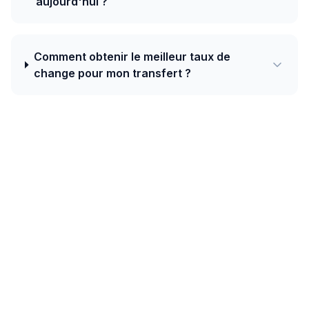
aujourd'hui ?
Comment obtenir le meilleur taux de
change pour mon transfert ?
Aujourd'hui, le meilleur taux de Belgique
vers République dominicaine est de
68.5639 USD pour 1 EUR avec Ria — plus
un bonus de bienvenue de 20 EUR sur
votre premier transfert.
Les couloirs caribéens (République dominicaine, Haïti,