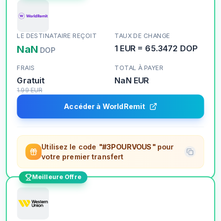
LE DESTINATAIRE REÇOIT
TAUX DE CHANGE
NaN
1
EUR
=
65.3472
DOP
DOP
FRAIS
TOTAL À PAYER
Gratuit
NaN
EUR
1.99
EUR
Accéder à WorldRemit
Utilisez le code
"#3POURVOUS"
pour
votre premier transfert
Meilleure Offre