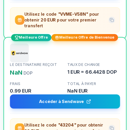
Utilisez le code
"VVME-V58N"
pour
obtenir
20 EUR
pour votre premier
transfert
Meilleure Offre
Meilleure Offre de Bienvenue
LE DESTINATAIRE REÇOIT
TAUX DE CHANGE
NaN
1
EUR
=
66.4428
DOP
DOP
FRAIS
TOTAL À PAYER
0.99 EUR
NaN
EUR
Accéder à Sendwave
Utilisez le code
"43204"
pour obtenir