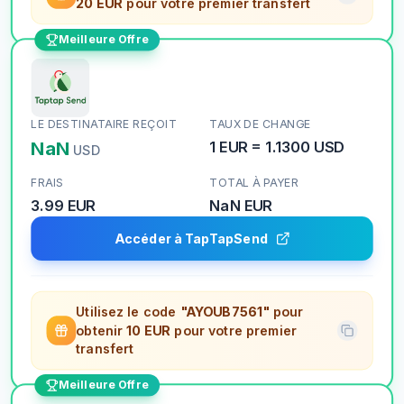
20 EUR
pour votre premier transfert
Meilleure Offre
LE DESTINATAIRE REÇOIT
TAUX DE CHANGE
NaN
1
EUR
=
1.1300
USD
USD
FRAIS
TOTAL À PAYER
3.99 EUR
NaN
EUR
Accéder à TapTapSend
Utilisez le code
"AYOUB7561"
pour
obtenir
10 EUR
pour votre premier
transfert
Meilleure Offre