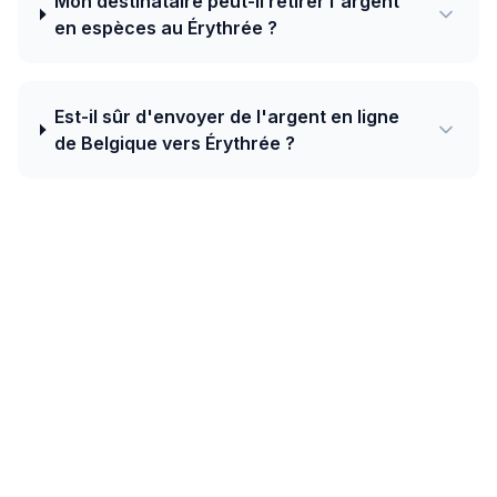
Mon destinataire peut-il retirer l'argent
en espèces au Érythrée ?
Est-il sûr d'envoyer de l'argent en ligne
de Belgique vers Érythrée ?
Aujourd'hui, le meilleur taux de Belgique
vers Érythrée est de 16.9100 ERN pour 1
EUR avec Ria — plus un bonus de
bienvenue de 20 EUR sur votre premier
transfert.