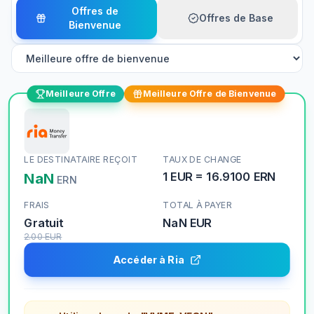
Offres de
Offres de Base
Bienvenue
Meilleure Offre
Meilleure Offre de Bienvenue
LE DESTINATAIRE REÇOIT
TAUX DE CHANGE
NaN
1
EUR
=
16.9100
ERN
ERN
FRAIS
TOTAL À PAYER
Gratuit
NaN
EUR
2.00
EUR
Accéder à Ria