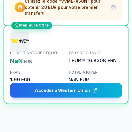
Utilisez le code
"VVME-V58N"
pour
obtenir
20 EUR
pour votre premier
transfert
Meilleure Offre
LE DESTINATAIRE REÇOIT
TAUX DE CHANGE
NaN
1
EUR
=
16.8308
ERN
ERN
FRAIS
TOTAL À PAYER
1.99 EUR
NaN
EUR
Accéder à Western Union