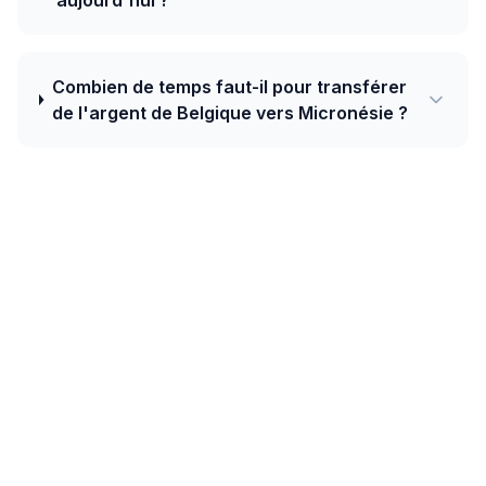
aujourd'hui ?
Combien de temps faut-il pour transférer
de l'argent de Belgique vers Micronésie ?
Aujourd'hui, le meilleur taux de Belgique
vers Micronésie est de 1.1285 USD pour 1
EUR avec Western Union.
Les couloirs océaniens (Australie, Nouvelle-Zélande,
Fidji, Papouasie-Nouvelle-Guinée, Salomon, Samoa,
Tonga) combinent dépôts bancaires, Western Union et