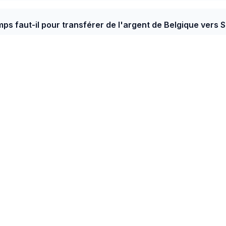
s faut-il pour transférer de l'argent de Belgique vers S
meilleur taux de Belgique vers Sainte-Lucie est de
ion.
République dominicaine, Haïti, Jamaïque, Cuba, Trinidad, B
 pour limiter la volatilité locale. Le retrait espèces domi
h (Haïti) traitent une part importante des envois.
Belgique → recevez en XCD au Sainte-Lucie
1 prestataires c