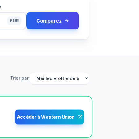
z
Comparez
EUR
Trier par
:
Accéder à Western Union