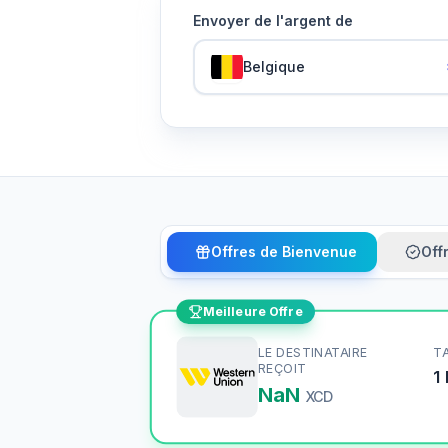
Envoyer de l'argent de
Belgique
Offres de Bienvenue
Off
Meilleure Offre
LE DESTINATAIRE
T
REÇOIT
1
NaN
XCD