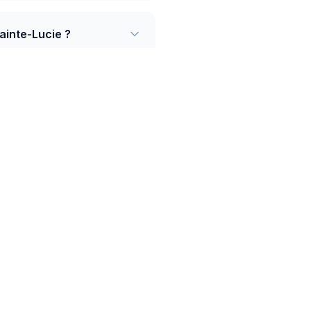
ainte-Lucie ?
 3.0414 XCD pour 1 EUR
arbade) impliquent
ne — Quisqueyana, JN
omparés