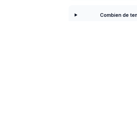
Combien de temp
Aujourd'hui, le 
avec Western Un
Les couloirs caribéens (
souvent un retrait en USD
Money Transfer et MonCas
Envoyez en EUR depuis 