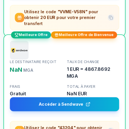
Utilisez le code
"VVME-V58N"
pour
obtenir
20 EUR
pour votre premier
transfert
Meilleure Offre
Meilleure Offre de Bienvenue
LE DESTINATAIRE REÇOIT
TAUX DE CHANGE
NaN
1
EUR
=
4867.8692
MGA
MGA
FRAIS
TOTAL À PAYER
Gratuit
NaN
EUR
Accéder à Sendwave
Utilisez le code
"43204"
pour obtenir