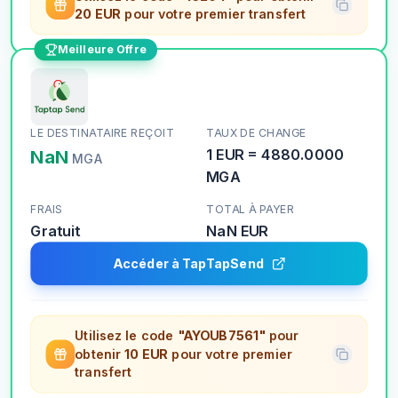
20 EUR
pour votre premier transfert
Meilleure Offre
LE DESTINATAIRE REÇOIT
TAUX DE CHANGE
NaN
1
EUR
=
4880.0000
MGA
MGA
FRAIS
TOTAL À PAYER
Gratuit
NaN
EUR
Accéder à TapTapSend
Utilisez le code
"AYOUB7561"
pour
obtenir
10 EUR
pour votre premier
transfert