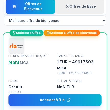
Offres de
Offres de Base
Bienvenue
Meilleure Offre
Meilleure Offre de Bienvenue
LE DESTINATAIRE REÇOIT
TAUX DE CHANGE
NaN
1
EUR
=
4991.7503
MGA
MGA
1
EUR
=
4747.1907
MGA
FRAIS
TOTAL À PAYER
Gratuit
NaN
EUR
3.10
EUR
Accéder à Ria