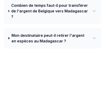
Combien de temps faut-il pour transférer
de l'argent de Belgique vers Madagascar
?
Mon destinataire peut-il retirer l'argent
en espèces au Madagascar ?
Aujourd'hui, le meilleur taux de Belgique
vers Madagascar est de 4880.00 MGA
pour 1 EUR avec TapTapSend — plus un
bonus de bienvenue de 10 EUR sur votre