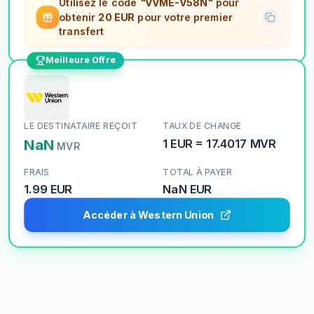
Utilisez le code
"VVME-V58N"
pour
obtenir
20 EUR
pour votre premier
transfert
Meilleure Offre
LE DESTINATAIRE REÇOIT
TAUX DE CHANGE
NaN
1
EUR
=
17.4017
MVR
MVR
FRAIS
TOTAL À PAYER
1.99 EUR
NaN
EUR
Accéder à Western Union