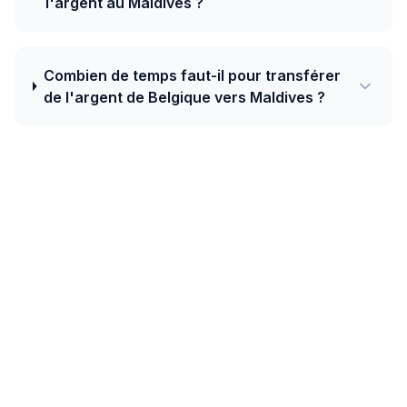
l'argent au Maldives ?
Combien de temps faut-il pour transférer
de l'argent de Belgique vers Maldives ?
Aujourd'hui, le meilleur taux de Belgique
vers Maldives est de 17.4017 MVR pour 1
EUR avec Western Union.
Les couloirs sud-asiatiques (Inde, Pakistan,
Bangladesh, Sri Lanka, Népal) figurent parmi les plus
grands flux mondiaux. Les rails IMPS/UPI en Inde,