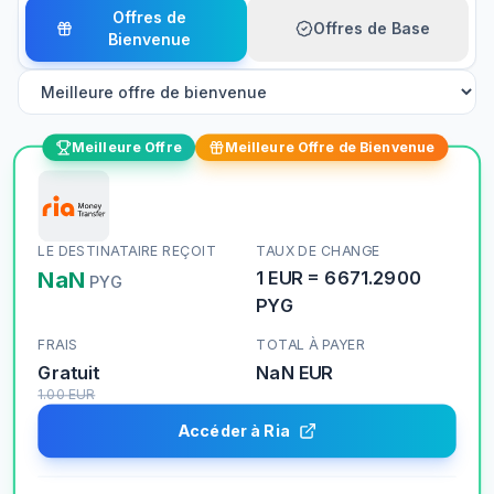
Offres de
Offres de Base
Bienvenue
Meilleure Offre
Meilleure Offre de Bienvenue
LE DESTINATAIRE REÇOIT
TAUX DE CHANGE
NaN
1
EUR
=
6671.2900
PYG
PYG
FRAIS
TOTAL À PAYER
Gratuit
NaN
EUR
1.00
EUR
Accéder à Ria