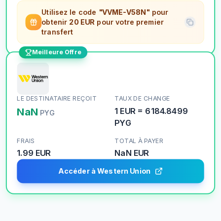
Utilisez le code
"VVME-V58N"
pour
obtenir
20 EUR
pour votre premier
transfert
Meilleure Offre
LE DESTINATAIRE REÇOIT
TAUX DE CHANGE
NaN
1
EUR
=
6184.8499
PYG
PYG
FRAIS
TOTAL À PAYER
1.99 EUR
NaN
EUR
Accéder à Western Union