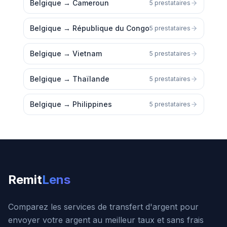
Belgique
→
Cameroun
5 prestataires
Belgique
→
République du Congo
5 prestataires
Belgique
→
Vietnam
5 prestataires
Belgique
→
Thaïlande
5 prestataires
Belgique
→
Philippines
5 prestataires
Remit
Lens
Comparez les services de transfert d'argent pour
envoyer votre argent au meilleur taux et sans frais