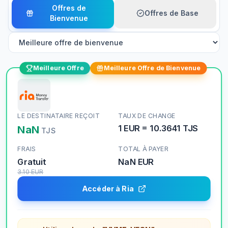
Offres de
Offres de Base
Bienvenue
Meilleure Offre
Meilleure Offre de Bienvenue
LE DESTINATAIRE REÇOIT
TAUX DE CHANGE
NaN
1
EUR
=
10.3641
TJS
TJS
FRAIS
TOTAL À PAYER
Gratuit
NaN
EUR
3.10
EUR
Accéder à Ria