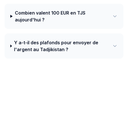
Combien valent 100 EUR en TJS
aujourd'hui ?
Y a-t-il des plafonds pour envoyer de
l'argent au Tadjikistan ?
Aujourd'hui, le meilleur taux de Belgique
vers Tadjikistan est de 10.3641 TJS pour 1
EUR avec Ria — plus un bonus de
bienvenue de 20 EUR sur votre premier