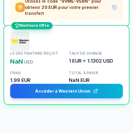
Utilisez le code
"VVME-V58N"
pour
obtenir
20 EUR
pour votre premier
transfert
Meilleure Offre
LE DESTINATAIRE REÇOIT
TAUX DE CHANGE
NaN
1
EUR
=
1.1302
USD
USD
FRAIS
TOTAL À PAYER
1.99 EUR
NaN
EUR
Accéder à Western Union