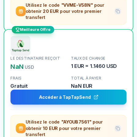
Utilisez le code
"VVME-V58N"
pour
obtenir
20 EUR
pour votre premier
transfert
Meilleure Offre
LE DESTINATAIRE REÇOIT
TAUX DE CHANGE
NaN
1
EUR
=
1.1460
USD
USD
FRAIS
TOTAL À PAYER
Gratuit
NaN
EUR
Accéder à TapTapSend
Utilisez le code
"AYOUB7561"
pour
obtenir
10 EUR
pour votre premier
transfert