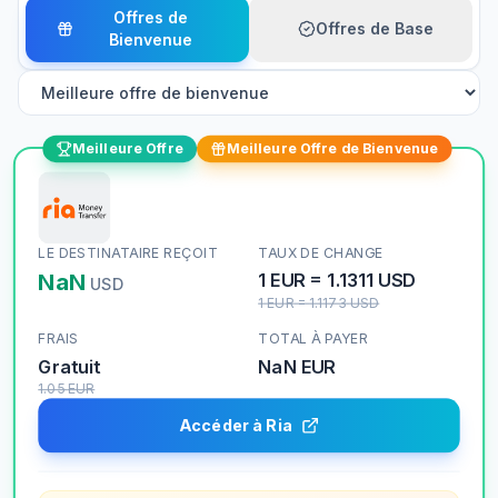
Offres de
Offres de Base
Bienvenue
Meilleure Offre
Meilleure Offre de Bienvenue
LE DESTINATAIRE REÇOIT
TAUX DE CHANGE
NaN
1
EUR
=
1.1311
USD
USD
1
EUR
=
1.1173
USD
FRAIS
TOTAL À PAYER
Gratuit
NaN
EUR
1.05
EUR
Accéder à Ria