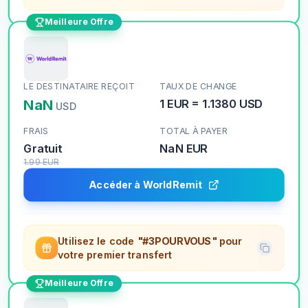
Meilleure Offre
LE DESTINATAIRE REÇOIT
TAUX DE CHANGE
NaN
1
EUR
=
1.1380
USD
USD
FRAIS
TOTAL À PAYER
Gratuit
NaN
EUR
1.99
EUR
Accéder à WorldRemit
Utilisez le code
"#3POURVOUS"
pour
votre premier transfert
Meilleure Offre