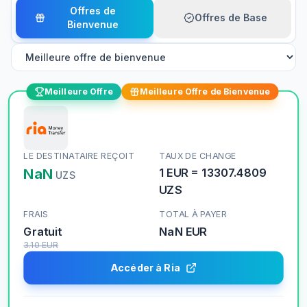
Offres de
Offres de Base
Bienvenue
Meilleure Offre
Meilleure Offre de Bienvenue
LE DESTINATAIRE REÇOIT
TAUX DE CHANGE
NaN
1
EUR
=
13307.4809
UZS
UZS
FRAIS
TOTAL À PAYER
Gratuit
NaN
EUR
3.10
EUR
Accéder à Ria