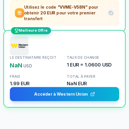
Utilisez le code
"VVME-V58N"
pour
obtenir
20 EUR
pour votre premier
transfert
Meilleure Offre
LE DESTINATAIRE REÇOIT
TAUX DE CHANGE
NaN
1
EUR
=
1.0600
USD
USD
FRAIS
TOTAL À PAYER
1.99 EUR
NaN
EUR
Accéder à Western Union