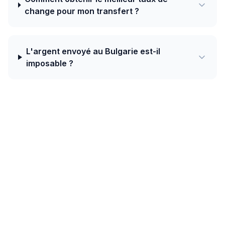
change pour mon transfert ?
L'argent envoyé au Bulgarie est-il
imposable ?
Aujourd'hui, le meilleur taux de Tchéquie
vers Bulgarie est de 0.0403 EUR pour 1
CZK avec Western Union.
Les couloirs intra-européens bénéficient de SEPA
Instant — le règlement prend moins de 10 secondes