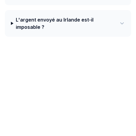
L'argent envoyé au Irlande est-il
imposable ?
Aujourd'hui, le meilleur taux de Tchéquie
vers Irlande est de 0.0400 EUR pour 1
CZK avec TapTapSend — plus un bonus
de bienvenue de 10 CZK sur votre
premier transfert.
Les couloirs intra-européens bénéficient de SEPA
Instant — le règlement prend moins de 10 secondes