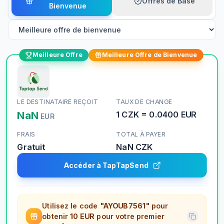
Offres de Base
Bienvenue
Meilleure Offre
Meilleure Offre de Bienvenue
LE DESTINATAIRE REÇOIT
TAUX DE CHANGE
NaN
1
CZK
=
0.0400
EUR
EUR
FRAIS
TOTAL À PAYER
Gratuit
NaN
CZK
Accéder à TapTapSend
Utilisez le code
"AYOUB7561"
pour
obtenir
10 EUR
pour votre premier