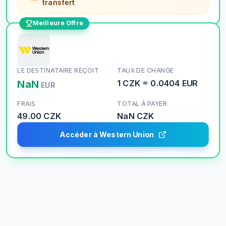
transfert
Meilleure Offre
LE DESTINATAIRE REÇOIT
TAUX DE CHANGE
NaN
1
CZK
=
0.0404
EUR
EUR
FRAIS
TOTAL À PAYER
49.00 CZK
NaN
CZK
Accéder à Western Union