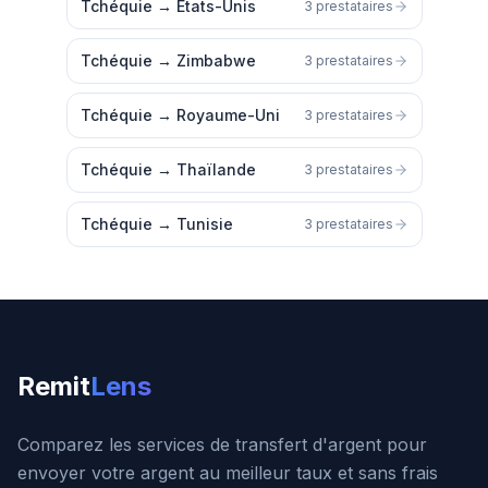
Tchéquie
→
États-Unis
3 prestataires
Tchéquie
→
Zimbabwe
3 prestataires
Tchéquie
→
Royaume-Uni
3 prestataires
Tchéquie
→
Thaïlande
3 prestataires
Tchéquie
→
Tunisie
3 prestataires
Remit
Lens
Comparez les services de transfert d'argent pour
envoyer votre argent au meilleur taux et sans frais