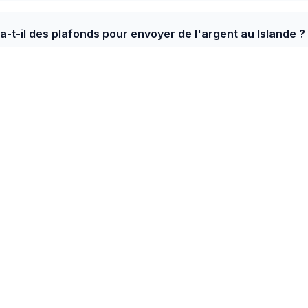
 a-t-il des plafonds pour envoyer de l'argent au Islande ?
meilleur taux de Tchéquie vers Islande est de 5.70
éens bénéficient de SEPA Instant — le règlement prend mo
nnecté. Pour les destinations UE hors-euro (Pologne, Répu
rie), le virement bancaire domine avec des marges FX faib
Tchéquie → recevez en ISK au Islande
1 prestataires compar