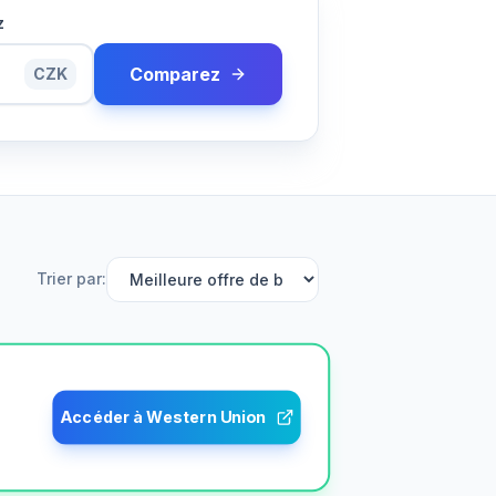
z
Comparez
CZK
Trier par
:
Accéder à Western Union