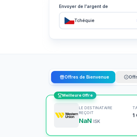
Envoyer de l'argent de
Tchéquie
Offres de Bienvenue
Off
Meilleure Offre
LE DESTINATAIRE
T
REÇOIT
1
NaN
ISK