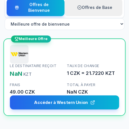
Offres de
Offres de Base
Bienvenue
Meilleure Offre
LE DESTINATAIRE REÇOIT
TAUX DE CHANGE
NaN
1
CZK
=
21.7220
KZT
KZT
FRAIS
TOTAL À PAYER
49.00 CZK
NaN
CZK
Accéder à Western Union