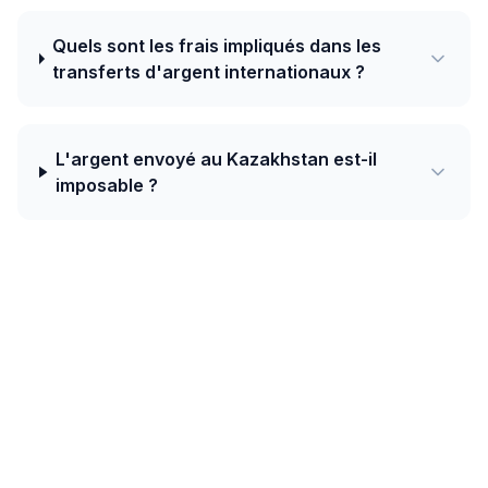
Quels sont les frais impliqués dans les
transferts d'argent internationaux ?
L'argent envoyé au Kazakhstan est-il
imposable ?
Aujourd'hui, le meilleur taux de Tchéquie
vers Kazakhstan est de 21.7220 KZT
pour 1 CZK avec Western Union.