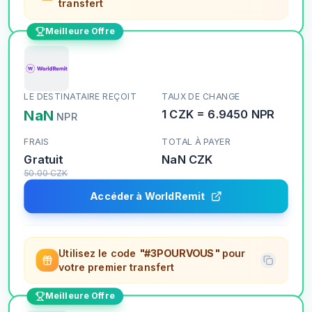
transfert
Meilleure Offre
LE DESTINATAIRE REÇOIT
TAUX DE CHANGE
NaN
1
CZK
=
6.9450
NPR
NPR
FRAIS
TOTAL À PAYER
Gratuit
NaN
CZK
50.00
CZK
Accéder à WorldRemit
Utilisez le code
"#3POURVOUS"
pour
votre premier transfert
Meilleure Offre