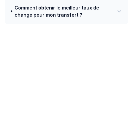
Comment obtenir le meilleur taux de
change pour mon transfert ?
Aujourd'hui, le meilleur taux de Tchéquie
vers Népal est de 7.1600 NPR pour 1 CZK
avec TapTapSend — plus un bonus de
bienvenue de 10 CZK sur votre premier
transfert.
Les couloirs sud-asiatiques (Inde, Pakistan,
Bangladesh, Sri Lanka, Népal) figurent parmi les plus
grands flux mondiaux. Les rails IMPS/UPI en Inde,