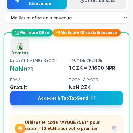
Offres de Base
Bienvenue
Meilleure Offre
Meilleure Offre de Bienvenue
LE DESTINATAIRE REÇOIT
TAUX DE CHANGE
NaN
1
CZK
=
7.1600
NPR
NPR
FRAIS
TOTAL À PAYER
Gratuit
NaN
CZK
Accéder à TapTapSend
Utilisez le code
"AYOUB7561"
pour
obtenir
10 EUR
pour votre premier