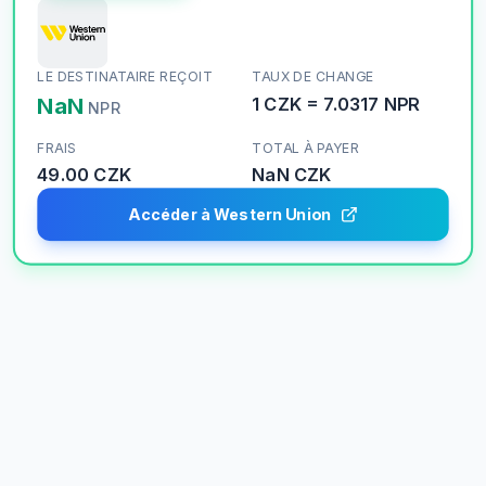
LE DESTINATAIRE REÇOIT
TAUX DE CHANGE
NaN
1
CZK
=
7.0317
NPR
NPR
FRAIS
TOTAL À PAYER
49.00 CZK
NaN
CZK
Accéder à Western Union