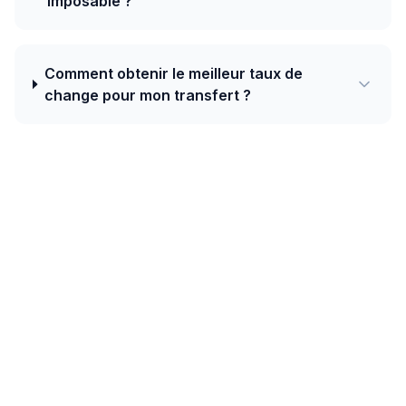
imposable ?
Comment obtenir le meilleur taux de
change pour mon transfert ?
Aujourd'hui, le meilleur taux de France
vers Brunei est de 1.4328 BND pour 1 EUR
avec Western Union.
Les couloirs d'Asie du Sud-Est (Philippines, Vietnam,
Indonésie, Thaïlande, Malaisie, Cambodge, Laos,
Myanmar) montrent une forte adoption des