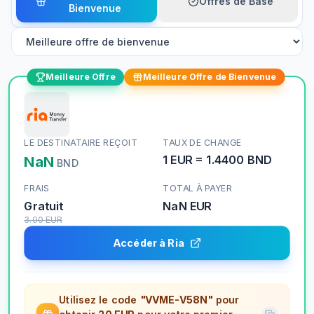
Offres de Base
Bienvenue
Meilleure Offre
Meilleure Offre de Bienvenue
LE DESTINATAIRE REÇOIT
TAUX DE CHANGE
NaN
1
EUR
=
1.4400
BND
BND
FRAIS
TOTAL À PAYER
Gratuit
NaN
EUR
3.00
EUR
Accéder à Ria
Utilisez le code
"VVME-V58N"
pour