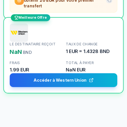
obtenir
20 EUR
pour votre premier
transfert
Meilleure Offre
LE DESTINATAIRE REÇOIT
TAUX DE CHANGE
NaN
1
EUR
=
1.4328
BND
BND
FRAIS
TOTAL À PAYER
1.99 EUR
NaN
EUR
Accéder à Western Union