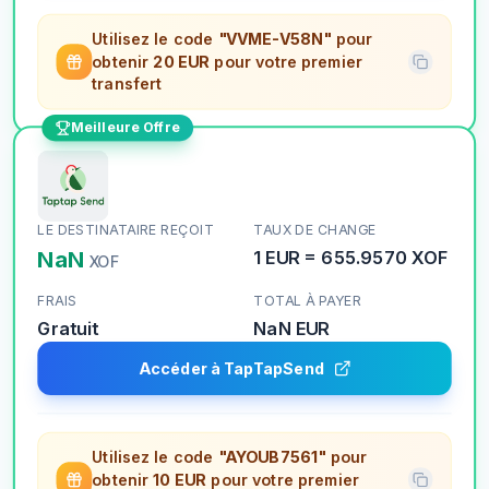
Utilisez le code
"VVME-V58N"
pour
obtenir
20 EUR
pour votre premier
transfert
Meilleure Offre
LE DESTINATAIRE REÇOIT
TAUX DE CHANGE
NaN
1
EUR
=
655.9570
XOF
XOF
FRAIS
TOTAL À PAYER
Gratuit
NaN
EUR
Accéder à TapTapSend
Utilisez le code
"AYOUB7561"
pour
obtenir
10 EUR
pour votre premier