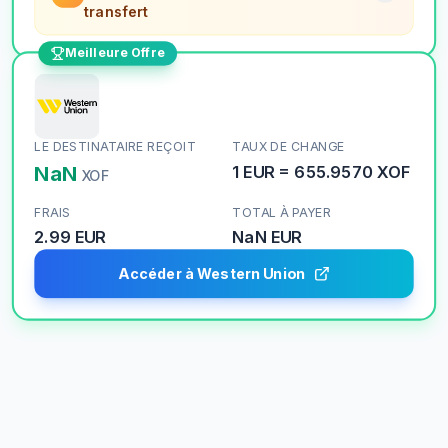
transfert
Meilleure Offre
LE DESTINATAIRE REÇOIT
TAUX DE CHANGE
NaN
1
EUR
=
655.9570
XOF
XOF
FRAIS
TOTAL À PAYER
2.99 EUR
NaN
EUR
Accéder à Western Union