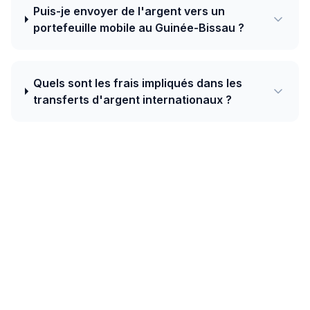
Puis-je envoyer de l'argent vers un
portefeuille mobile au Guinée-Bissau ?
Quels sont les frais impliqués dans les
transferts d'argent internationaux ?
Aujourd'hui, le meilleur taux de France
vers Guinée-Bissau est de 655.96 XOF
pour 1 EUR avec TapTapSend — plus un
bonus de bienvenue de 10 EUR sur votre
premier transfert.