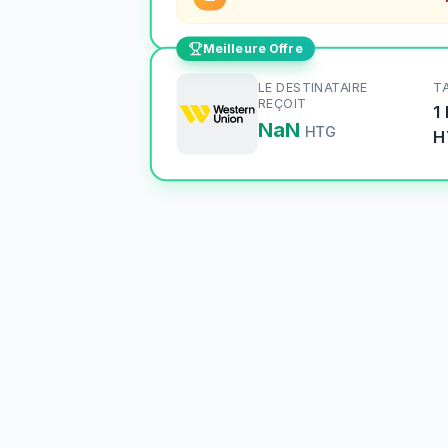
Meilleure Offre
LE DESTINATAIRE
T
REÇOIT
1
NaN
HTG
H