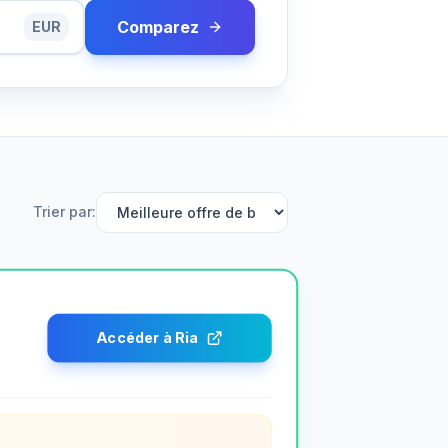
Comparez
EUR
Trier par
:
Accéder à Ria