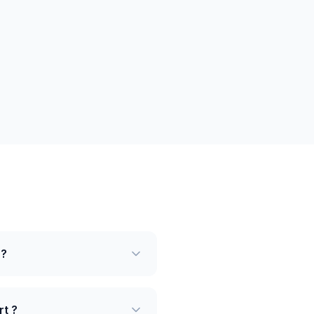
 ?
rt ?