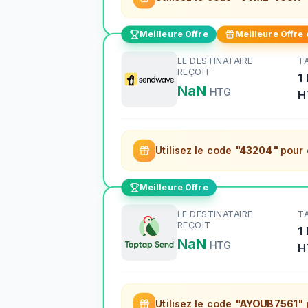
Meilleure Offre
Meilleure Offre
LE DESTINATAIRE
T
REÇOIT
1
NaN
HTG
H
Utilisez le code
"43204"
pour 
Meilleure Offre
LE DESTINATAIRE
T
REÇOIT
1
NaN
HTG
H
Utilisez le code
"AYOUB7561"