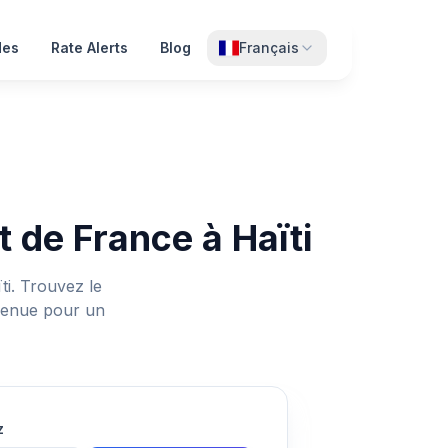
des
Rate Alerts
Blog
Français
 de France à Haïti
i. Trouvez le
nvenue pour un
z