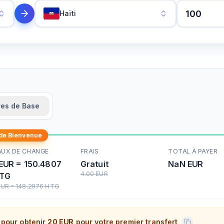
Haïti
res de Base
 de Bienvenue
AUX DE CHANGE
FRAIS
TOTAL À PAYER
EUR
=
150.4807
Gratuit
NaN
EUR
4.00
EUR
TG
EUR
=
148.2976
HTG
pour obtenir
20 EUR
pour votre premier transfert