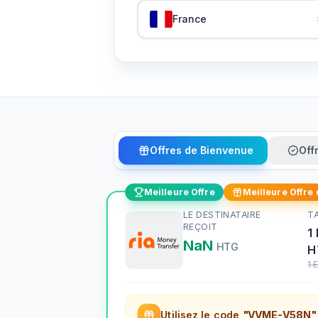
France
Offres de Bienvenue
Off
Meilleure Offre
Meilleure Offre
LE DESTINATAIRE
T
REÇOIT
1
NaN
HTG
H
1
Utilisez le code
"VVME-V58N"