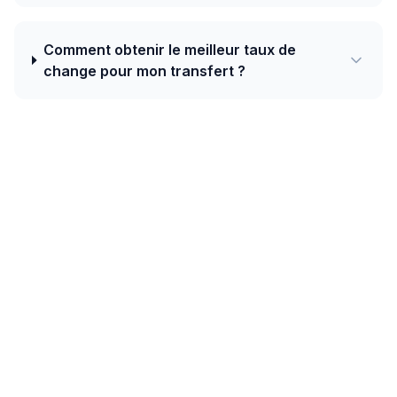
Comment obtenir le meilleur taux de
change pour mon transfert ?
Aujourd'hui, le meilleur taux de France
vers Nauru est de 1.5403 AUD pour 1 EUR
avec Western Union.
Les couloirs océaniens (Australie, Nouvelle-Zélande,
Fidji, Papouasie-Nouvelle-Guinée, Salomon, Samoa,
Tonga) combinent dépôts bancaires, Western Union et
de plus en plus les portefeuilles mobiles comme M-