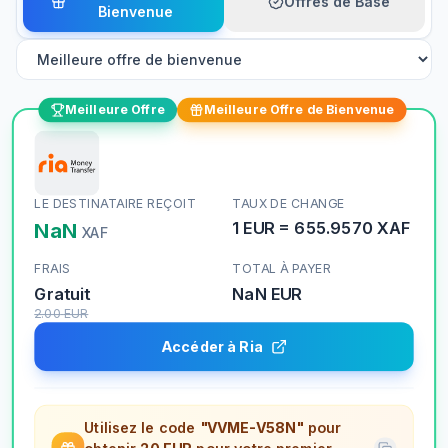
Offres de Base
Bienvenue
Meilleure Offre
Meilleure Offre de Bienvenue
LE DESTINATAIRE REÇOIT
TAUX DE CHANGE
NaN
1
EUR
=
655.9570
XAF
XAF
FRAIS
TOTAL À PAYER
Gratuit
NaN
EUR
2.00
EUR
Accéder à Ria
Utilisez le code
"VVME-V58N"
pour