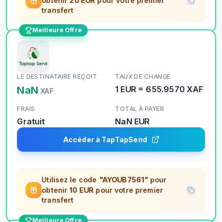
obtenir
20 EUR
pour votre premier
transfert
Meilleure Offre
LE DESTINATAIRE REÇOIT
TAUX DE CHANGE
NaN
1
EUR
=
655.9570
XAF
XAF
FRAIS
TOTAL À PAYER
Gratuit
NaN
EUR
Accéder à TapTapSend
Utilisez le code
"AYOUB7561"
pour
obtenir
10 EUR
pour votre premier
transfert
Meilleure Offre