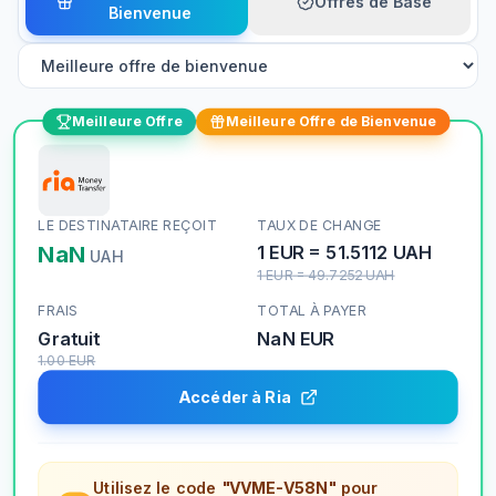
Offres de Base
Bienvenue
Meilleure Offre
Meilleure Offre de Bienvenue
LE DESTINATAIRE REÇOIT
TAUX DE CHANGE
NaN
1
EUR
=
51.5112
UAH
UAH
1
EUR
=
49.7252
UAH
FRAIS
TOTAL À PAYER
Gratuit
NaN
EUR
1.00
EUR
Accéder à Ria
Utilisez le code
"VVME-V58N"
pour