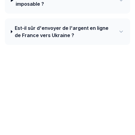
imposable ?
Est-il sûr d'envoyer de l'argent en ligne
de France vers Ukraine ?
Aujourd'hui, le meilleur taux de France
vers Ukraine est de 51.5112 UAH pour 1
EUR avec Ria — plus un bonus de
bienvenue de 20 EUR sur votre premier
transfert.